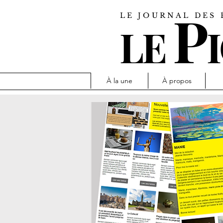
P
LE JOURNAL DES 
LE
À la une
À propos