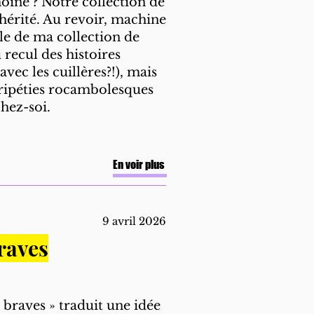
oine ? Notre collection de
hérité. Au revoir, machine
le de ma collection de
 recul des histoires
vec les cuillères?!), mais
éripéties rocambolesques
chez-soi.
En voir plus
9 avril 2026
raves
 braves » traduit une idée