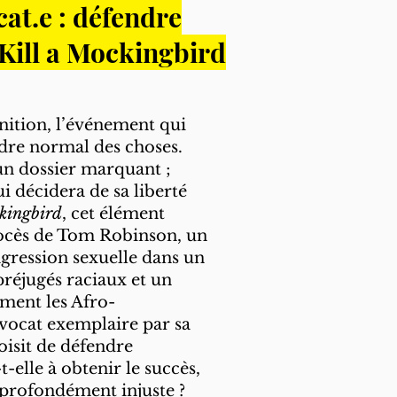
at.e : défendre
 Kill a Mockingbird
nition, l’événement qui
rdre normal des choses.
’un dossier marquant ;
ui décidera de sa liberté
ckingbird
, cet élément
rocès de Tom Robinson, un
ression sexuelle dans un
réjugés raciaux et un
ement les Afro-
avocat exemplaire par sa
isit de défendre
t-elle à obtenir le succès,
 profondément injuste ?