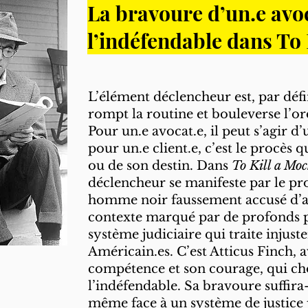
La bravoure d’un.e avoc
l’indéfendable dans To
L’élément déclencheur est, par défi
rompt la routine et bouleverse l’o
Pour un.e avocat.e, il peut s’agir d
pour un.e client.e, c’est le procès q
ou de son destin. Dans
To Kill a Mo
déclencheur se manifeste par le p
homme noir faussement accusé d’ag
contexte marqué par de profonds p
système judiciaire qui traite injust
Américain.es. C’est Atticus Finch, 
compétence et son courage, qui cho
l’indéfendable. Sa bravoure suffira-
même face à un système de justice