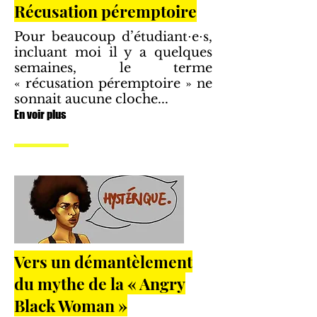
Récusation péremptoire
Pour beaucoup d’étudiant⋅e⋅s,
incluant moi il y a quelques
semaines, le terme
« récusation péremptoire » ne
sonnait aucune cloche...
En voir plus
Vers un démantèlement
du mythe de la « Angry
Black Woman »