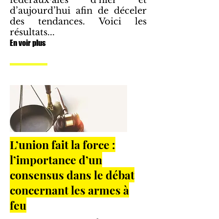
fédérauxᐧales d’hier et
d’aujourd’hui afin de déceler
des tendances. Voici les
résultats...
En voir plus
L’union fait la force :
l’importance d’un
consensus dans le débat
concernant les armes à
feu