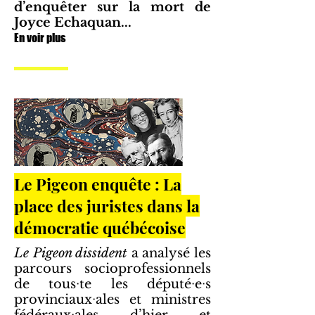
d’enquêter sur la mort de
Joyce Echaquan...
En voir plus
Le Pigeon enquête : La
place des juristes dans la
démocratie québécoise
Le Pigeon dissident
a analysé les
parcours socioprofessionnels
de tousᐧte les députéᐧeᐧs
provinciauxᐧales et ministres