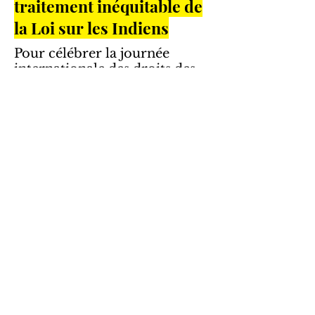
traitement inéquitable de
la Loi sur les Indiens
Pour célébrer la journée
internationale des droits des
femmes, le Comité Femmes et
Droit vous présente «
Mémoire des femmes : Les
décisions marquantes ».
Aujourd’hui, nous abordons
l’affaire
McIvor
...
En voir plus