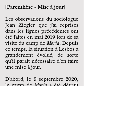
[
Parenthèse - Mise à jour]
Les observations du sociologue
Jean Ziegler que j’ai reprises
dans les lignes précédentes ont
été faites en mai 2019 lors de sa
visite du camp de
Moria
. Depuis
ce temps, la situation à Lesbos a
grandement évolué, de sorte
qu’il parait nécessaire d’en faire
une mise à jour.
D’abord, le 9 septembre 2020,
le camp de
Moria
a été détruit
par un important incendie.
Renaissant de ses cendres, un
nouveau camp, celui de
Mavrovouni,
a vu le jour avec
des conditions similaires. Cela