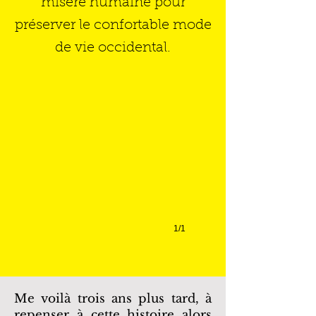
misère humaine pour
préserver le confortable mode
de vie occidental.
Camp Moria
Source:
Unicef
1/1
Me voilà trois ans plus tard,
à
repenser à cette histoire alors