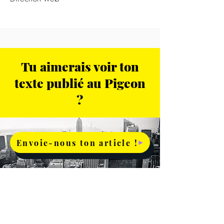
Tu aimerais voir ton
texte publié au Pigeon
?
Envoie-nous ton article !
3200, Jean-Brillant,
Suite A-2412, devant Jean Doré,
Montréal, Québec, H3T 1N8
pigeondissident.redaction@gmail.com