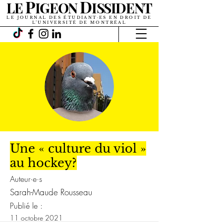
P
D
LE
IGEON
ISSIDENT
LE JOURNAL DES ÉTUDIANT·ES EN DROIT DE
L’UNIVERSITÉ DE MONTRÉAL
Une « culture du viol »
au hockey?
Auteur·e·s
Sarah-Maude Rousseau
Publié le :
11 octobre 2021