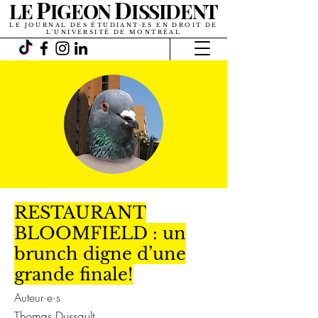
P
D
LE
IGEON
ISSIDENT
LE JOURNAL DES ÉTUDIANT·ES EN DROIT DE
L’UNIVERSITÉ DE MONTRÉAL
RESTAURANT
BLOOMFIELD : un
brunch digne d’une
grande finale!
Auteur·e·s
Thomas Dussault