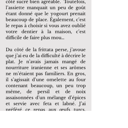
côté sucré bien agréable. Toutefois,
l’assiette manquait un peu de goût
étant donné que le yogourt prenait
beaucoup de place. Également, c’est
le repas à choisir si vous avez oublié
votre dentier à la maison, c’est
difficile de faire plus mou…
Du côté de la frittata perse, j’avoue
que j’ai eu de la difficulté à décrire le
plat. Je n’avais jamais mangé de
nourriture iranienne et ses arômes
ne m’étaient pas familiers. En gros,
il s’agissait d’une omelette au four
contenant beaucoup, un peu trop
même, de persil et de noix
assaisonnées d’un mélange d’épices
et servie avec feta et labné. J’ai
préféré ce repas aux œufs turcs,
mais, étant très consistant, je n’ai pas
pu le terminer. L’omelette était
moelleuse et aérée. Le goût du