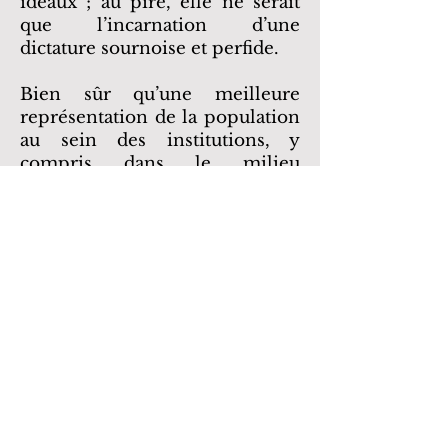
idéaux ; au pire, elle ne serait
que l’incarnation d’une
dictature sournoise et perfide.
Bien sûr qu’une meilleure
représentation de la population
au sein des institutions, y
compris dans le milieu
juridique, serait idéale afin de
combattre les nombreux
préjugés. La plus grande
présence de juristes issuᐧeᐧs de
divers groupes ethnoculturels
répond non seulement aux
besoins exprimés par les
justiciables, mais aussi aux
impératifs d’une nouvelle ère.
L’heure est au cosmopolitisme;
le bon juriste est celui qui ne se
contentera pas uniquement du