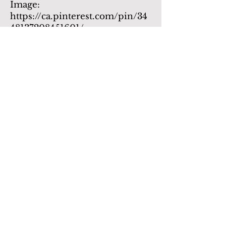
Image:
https://ca.pinterest.com/pin/34
48137208451601/
Tu aimerais voir ton
texte publié au Pigeon
?
Envoie-nous ton article !
3200, Jean-Brillant,
Suite A-2412, devant Jean Doré,
Montréal, Québec, H3T 1N8
pigeondissident.redaction@gmail.com