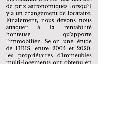
de prix astronomiques lorsqu’il
y a un changement de locataire.
Finalement, nous devons nous
attaquer à la rentabilité
honteuse qu’apporte
l’immobilier. Selon une étude
de l’IRIS, entre 2005 et 2020,
les propriétaires d’immeubles
multi-logements ont obtenu en
moyenne un rendement de 20
à 24 % par année sur leur
investissement. Respectant les
postulats économiques de base,
si on s’attaque à la rentabilité,
par le biais des taxes par
exemple, on réduira la
demande dans le marché des
immeubles multi-résidentiels,
stabilisant ainsi leur prix.