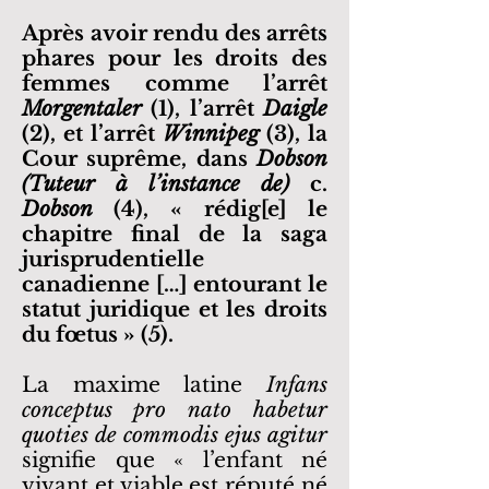
Après avoir rendu des arrêts
phares pour les droits des
femmes comme l’arrêt
Morgentaler
(1), l’arrêt
Daigle
(2), et l’arrêt
Winnipeg
(3), la
Cour suprême, dans
Dobson
(Tuteur à l’instance de)
c.
Dobson
(4), « rédig[e] le
chapitre final de la saga
jurisprudentielle
canadienne […] entourant le
statut juridique et les droits
du fœtus » (5).
La maxime latine
Infans
conceptus pro nato habetur
quoties de commodis ejus agitur
signifie que « l’enfant né
vivant et viable est réputé né