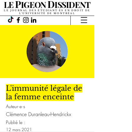
P
D
LE
IGEON
ISSIDENT
LE JOURNAL DES ÉTUDIANT·ES EN DROIT DE
L’UNIVERSITÉ DE MONTRÉAL
L'immunité légale de
la femme enceinte
Auteur·e·s
Clémence Duranleau-Hendrickx
Publié le :
12 mars 2021