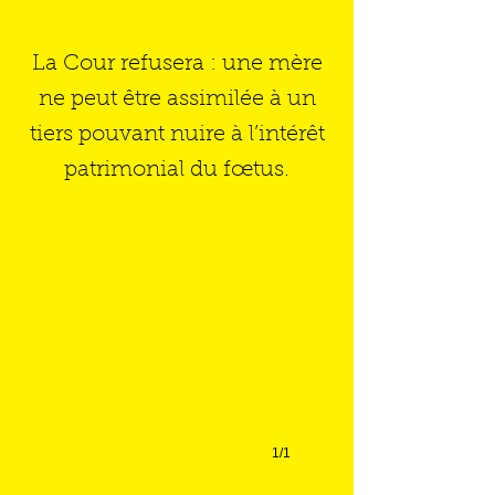
La Cour refusera : une mère
ne peut être assimilée à un
tiers pouvant nuire à l’intérêt
patrimonial du fœtus.
Illustration de l'arrêt Dobson
Crédits
pour
l'artiste
:
Amélie
Papillon
1/1