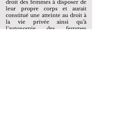
droit des femmes à disposer de
leur propre corps et aurait
constitué une atteinte au droit à
la vie privée ainsi qu’à
l’autonomie des femmes
enceintes. Si on peut
moralement espérer qu’une
mère enceinte ne commette
aucun acte de négligence envers
le fœtus et soit diligente, on ne
peut imposer un tel fardeau de
responsabilité aux femmes.
Jurisprudence
Montreal Tramways Co.
c.
Léveillé,
[1933] R.C.S. 456.
Ville de Kamloops
c.
Nielsen,
[1984]
2 R.C.S. 2.
R.
c.
Morgentaler, Smoling et Scott
,