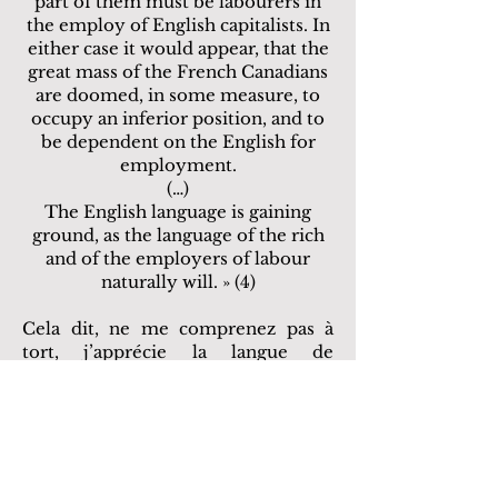
part of them must be labourers in
the employ of English capitalists. In
either case it would appear, that the
great mass of the French Canadians
are doomed, in some measure, to
occupy an inferior position, and to
be dependent on the English for
employment.
(…)
The English language is gaining
ground, as the language of the rich
and of the employers of labour
naturally will. » (4)
Cela dit, ne me comprenez pas à
tort, j’apprécie la langue de
Shakespeare. Plus généralement, je
prône l’apprentissage du plus grand
nombre de langues que nous avons
la chance de connaître, puisqu’il
s’agit de la plus belle façon de
s’intéresser à la culture d’un peuple.