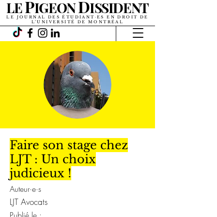
P
D
LE
IGEON
ISSIDENT
LE JOURNAL DES ÉTUDIANT·ES EN DROIT DE
L’UNIVERSITÉ DE MONTRÉAL
Faire son stage chez
LJT : Un choix
judicieux !
Auteur·e·s
LJT Avocats
Publié le :