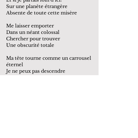
Sur une planète étrangère
Absente de toute cette misère
Me laisser emporter
Dans un néant colossal
Chercher pour trouver
Une obscurité totale
Ma tête tourne comme un carrousel
éternel
Je ne peux pas descendre
Il ne veut pas s’arrêter
Je suis coincée
Merde
Tu aimerais voir ton
texte publié au Pigeon