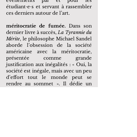
événements par et pour les
étudiant⋅e⋅s et servant à rassembler
ces derniers autour de l’art.
méritocratie de fumée.
Dans son
dernier livre à succès,
La Tyrannie du
Mérite
, le philosophe Michael Sandel
aborde l’obsession de la société
américaine avec la méritocratie,
présentée comme grande
justification aux inégalités : « Oui, la
société est inégale, mais avec un peu
d’effort tout le monde peut se
rendre au sommet ». Il dédie un
chapitre complet à la vie étudiante à
l’université Harvard, détaillant
comment les étudiants reproduisent
les systèmes de compétition les
ayant menés jusqu’à cette université
dans leurs activités
extracurriculaires. Comme il
l’explique :