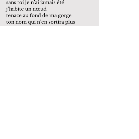
sans toi je n’ai jamais été
j’habite un nœud
tenace au fond de ma gorge
ton nom qui n’en sortira plus
en prière silencieuse
en murmure au fond d’une pièce
est le regret confus
que tu aies été trop
et moi trop peu
mais je n’ai jamais été une seule
et là je titube
et là j’erre
je confonds amour et rancune
je confonds demain et hier
lève-toi
et fais que le jour se lève aussi
dans la cime blanche de la journée
je m’épuiserai de languir
je fatiguerai de comprendre
et ma névrose rompue
je dormirai peut-être enfin