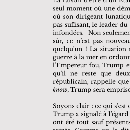
La raison d’être d’un État
seul moment où une démoc
où son dirigeant lunatiq
pas suffisant, le leader d
infondées. Non seulement 
sûr, ce n’est pas nouvea
quelqu’un ! La situation
guerre à la mer en ordon
l’Empereur fou, Trump ent
qu’il ne reste que deu
républicain, rappelle qu
know
, Trump sera empriso
Soyons clair : ce qui s’est
Trump a signalé à l’égard 
ont été tout sauf présent