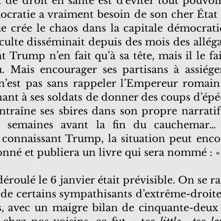
 de droit en santé est d’éviter tout pouvoir 
ratie a vraiment besoin de son cher État 
ue crée le chaos dans la capitale démocrat
u culte disséminait depuis des mois des allég
Trump n’en fait qu’à sa tête, mais il le fa
u. Mais encourager ses partisans à assiéger
 n’est pas sans rappeler l’Empereur romain 
nant à ses soldats de donner des coups d’ép
raîne ses sbires dans son propre narratif 
x semaines avant la fin du cauchemar… 
e connaissant Trump, la situation peut enc
nné et publiera un livre qui sera nommé : «
 déroulé le 6 janvier était prévisible. On se 
de certains sympathisants d’extrême-droite. 
s, avec un maigre bilan de cinquante-deux a