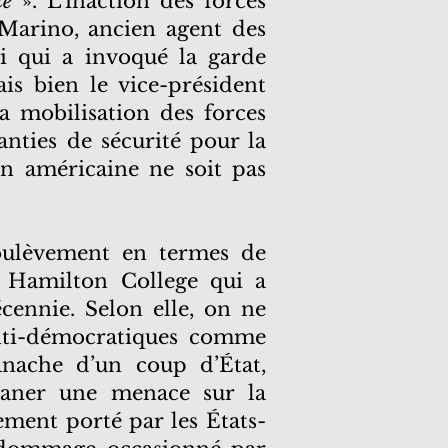
te
». L’inaction des forces
Marino, ancien agent des
ui qui a invoqué la garde
is bien le vice-président
la mobilisation des forces
anties de sécurité pour la
on américaine ne soit pas
soulèvement en termes de
u Hamilton College qui a
cennie. Selon elle, on ne
anti-démocratiques comme
anache d’un coup d’État,
 planer une menace sur la
ement porté par les États-