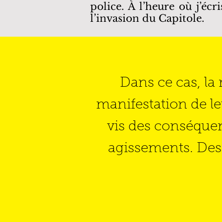
police. À l’heure où j’éc
l’invasion du Capitole.
Dans ce cas, la 
manifestation de le
vis des conséque
agissements. Des 
Le Capitole,
Image
libre
de