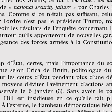
chez nos voisins, ce fut « t
oo little… too la
e de
« national security failure
» par Charles 
ins. Comme si ce n’était pas suffisant, cel
 l’ordre n’est pas le président Trump, ma
voir les résultats de l’enquête concernant 
 surtout qu’ils apporteront de nouvelles gar
llégeance des forces armées à la Constituti
oup d’État, certes, mais l’importance du 
nte selon Erica de Bruin, politologue d
sur les coups d’État pendant plus d’une dé
 moyens d’éviter l’avènement d’actions 
servée le 6 janvier (3). Sans avoir le p
l Hill est insidieuse en ce qu’elle fait
À l’externe, le flambeau démocratique fièr