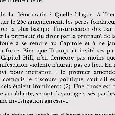
e intellectuelle.
 de la démocratie ? Quelle blague. À l’he
quer le 25e amendement, les pères fondateur
on la plus basique, l’insurrection des par
 la primauté du droit par la primauté de la
 foule à se rendre au Capitole et à ne j
la force. Bien que Trump ait invité ses par
 à Capitol Hill, n’en demeure pas moins que
ifestation violente n’aurait pas eu lieu. En r
vi pour incitation : le premier amend
 compris le discours politique, sauf s’il 
nels étaient imminents (2). Une chose est c
e accablante, seront davantage visés par le
une investigation agressive.