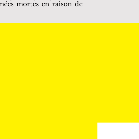
irmées mortes en raison de
on DC