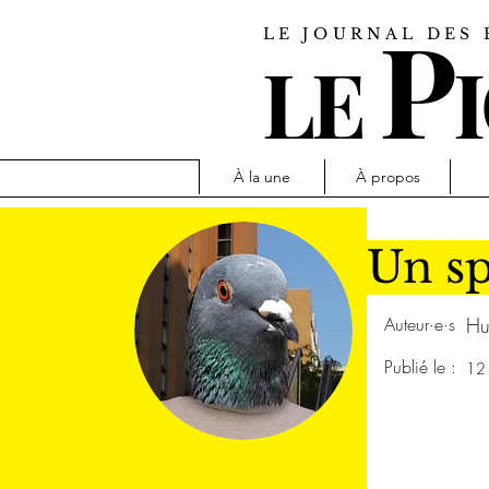
P
LE JOURNAL DES 
LE
À la une
À propos
Un sp
Auteur·e·s
Hu
Publié le :
12 