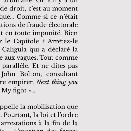
arbitraire. Or, s’il y a un
de droit, c’est au moment
ique… Comme si ce n’était
ations de fraude électorale
it en toute impunité. Bien
 le Capitole ? Arrêtez-le
Caligula qui a déclaré la
ée aux vagues. Tout comme
parallèle. Et ne dites pas
John Bolton, consultant
ore empirer.
Next thing you
 My fight »…
rappelle la mobilisation que
Pourtant, la loi et l’ordre
rrestations à la fin de la