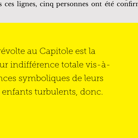
ris ces lignes, cinq personnes ont été conf
révolte au Capitole est la
ur indifférence totale vis-à-
nces symboliques de leurs
enfants turbulents, donc.
 siège du pouvoir législatif américain, Washingt