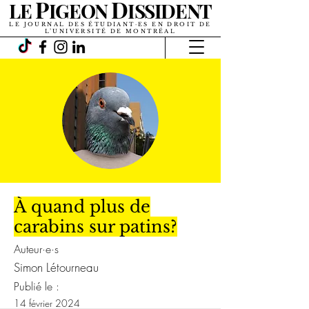
P
D
LE
IGEON
ISSIDENT
LE JOURNAL DES ÉTUDIANT·ES EN DROIT DE
L’UNIVERSITÉ DE MONTRÉAL
À quand plus de
carabins sur patins?
Auteur·e·s
Simon Létourneau
Publié le :
14 février 2024